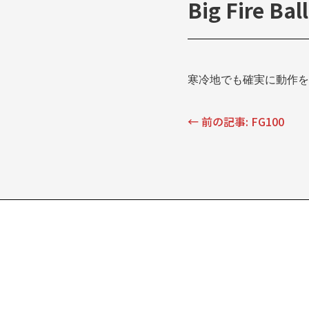
Big Fire Bal
寒冷地でも確実に動作を
← 前の記事: FG100
投
稿
ナ
ビ
ゲ